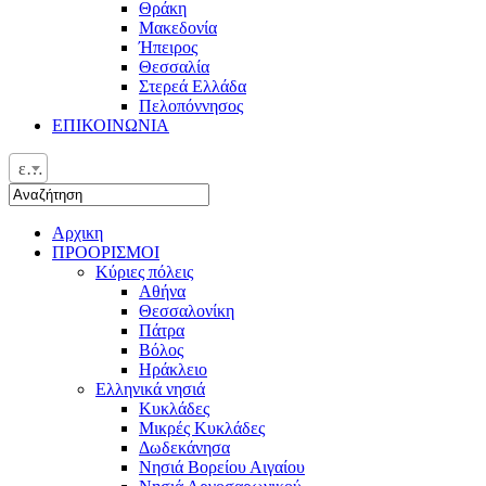
Θράκη
Μακεδονία
Ήπειρος
Θεσσαλία
Στερεά Ελλάδα
Πελοπόννησος
ΕΠΙΚΟΙΝΩΝΙΑ
ελ
Αρχικη
ΠΡΟΟΡΙΣΜΟΙ
Κύριες πόλεις
Αθήνα
Θεσσαλονίκη
Πάτρα
Βόλος
Ηράκλειο
Ελληνικά νησιά
Κυκλάδες
Μικρές Κυκλάδες
Δωδεκάνησα
Νησιά Βορείου Αιγαίου