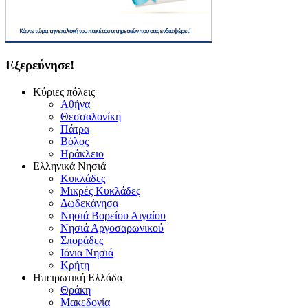
Εξερεύνησε!
Κύριες πόλεις
Αθήνα
Θεσσαλονίκη
Πάτρα
Βόλος
Ηράκλειο
Ελληνικά Νησιά
Κυκλάδες
Μικρές Κυκλάδες
Δωδεκάνησα
Νησιά Βορείου Αιγαίου
Νησιά Αργοσαρωνικού
Σποράδες
Ιόνια Νησιά
Κρήτη
Ηπειρωτική Ελλάδα
Θράκη
Μακεδονία