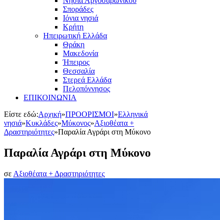
Νησιά Αργοσαρωνικού
Σποράδες
Ιόνια νησιά
Κρήτη
Ηπειρωτική Ελλάδα
Θράκη
Μακεδονία
Ήπειρος
Θεσσαλία
Στερεά Ελλάδα
Πελοπόννησος
ΕΠΙΚΟΙΝΩΝΙΑ
Είστε εδώ:
Αρχική
»
ΠΡΟΟΡΙΣΜΟΙ
»
Ελληνικά
νησιά
»
Κυκλάδες
»
Μύκονος
»
Αξιοθέατα +
Δραστηριότητες
»
Παραλία Αγράρι στη Μύκονο
Παραλία Αγράρι στη Μύκονο
σε
Αξιοθέατα + Δραστηριότητες