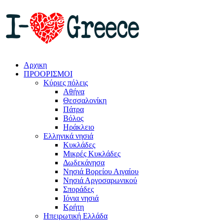
Αρχικη
ΠΡΟΟΡΙΣΜΟΙ
Κύριες πόλεις
Αθήνα
Θεσσαλονίκη
Πάτρα
Βόλος
Ηράκλειο
Ελληνικά νησιά
Κυκλάδες
Μικρές Κυκλάδες
Δωδεκάνησα
Νησιά Βορείου Αιγαίου
Νησιά Αργοσαρωνικού
Σποράδες
Ιόνια νησιά
Κρήτη
Ηπειρωτική Ελλάδα