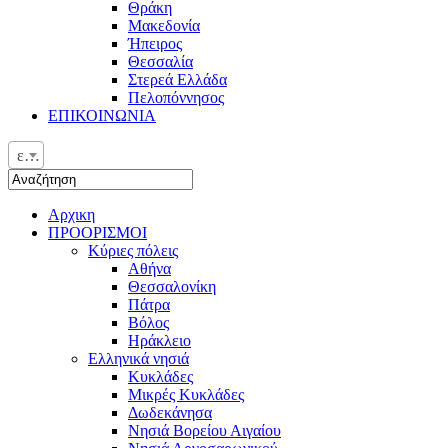
Θράκη
Μακεδονία
Ήπειρος
Θεσσαλία
Στερεά Ελλάδα
Πελοπόννησος
ΕΠΙΚΟΙΝΩΝΙΑ
ελ
Αρχικη
ΠΡΟΟΡΙΣΜΟΙ
Κύριες πόλεις
Αθήνα
Θεσσαλονίκη
Πάτρα
Βόλος
Ηράκλειο
Ελληνικά νησιά
Κυκλάδες
Μικρές Κυκλάδες
Δωδεκάνησα
Νησιά Βορείου Αιγαίου