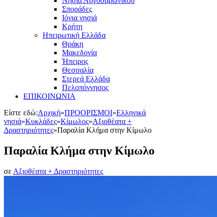
Νησιά Αργοσαρωνικού
Σποράδες
Ιόνια νησιά
Κρήτη
Ηπειρωτική Ελλάδα
Θράκη
Μακεδονία
Ήπειρος
Θεσσαλία
Στερεά Ελλάδα
Πελοπόννησος
ΕΠΙΚΟΙΝΩΝΙΑ
Είστε εδώ:
Αρχική
»
ΠΡΟΟΡΙΣΜΟΙ
»
Ελληνικά
νησιά
»
Κυκλάδες
»
Κίμωλος
»
Αξιοθέατα +
Δραστηριότητες
»
Παραλία Κλήμα στην Κίμωλο
Παραλία Κλήμα στην Κίμωλο
σε
Αξιοθέατα + Δραστηριότητες