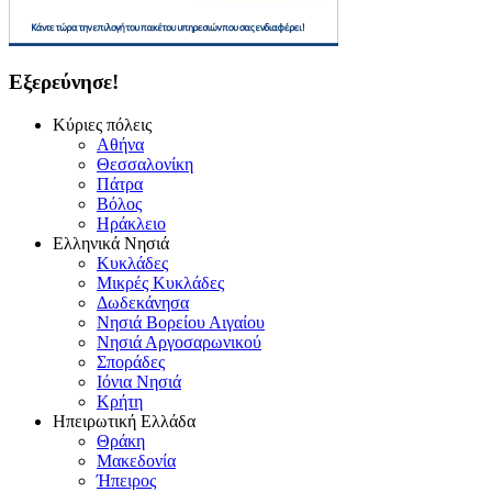
Εξερεύνησε!
Κύριες πόλεις
Αθήνα
Θεσσαλονίκη
Πάτρα
Βόλος
Ηράκλειο
Ελληνικά Νησιά
Κυκλάδες
Μικρές Κυκλάδες
Δωδεκάνησα
Νησιά Βορείου Αιγαίου
Νησιά Αργοσαρωνικού
Σποράδες
Ιόνια Νησιά
Κρήτη
Ηπειρωτική Ελλάδα
Θράκη
Μακεδονία
Ήπειρος