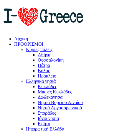
Αρχικη
ΠΡΟΟΡΙΣΜΟΙ
Κύριες πόλεις
Αθήνα
Θεσσαλονίκη
Πάτρα
Βόλος
Ηράκλειο
Ελληνικά νησιά
Κυκλάδες
Μικρές Κυκλάδες
Δωδεκάνησα
Νησιά Βορείου Αιγαίου
Νησιά Αργοσαρωνικού
Σποράδες
Ιόνια νησιά
Κρήτη
Ηπειρωτική Ελλάδα