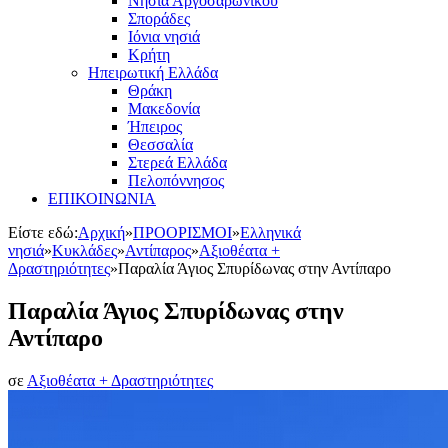
Νησιά Αργοσαρωνικού
Σποράδες
Ιόνια νησιά
Κρήτη
Ηπειρωτική Ελλάδα
Θράκη
Μακεδονία
Ήπειρος
Θεσσαλία
Στερεά Ελλάδα
Πελοπόννησος
ΕΠΙΚΟΙΝΩΝΙΑ
Είστε εδώ:
Αρχική
»
ΠΡΟΟΡΙΣΜΟΙ
»
Ελληνικά
νησιά
»
Κυκλάδες
»
Αντίπαρος
»
Αξιοθέατα +
Δραστηριότητες
»
Παραλία Άγιος Σπυρίδωνας στην Αντίπαρο
Παραλία Άγιος Σπυρίδωνας στην
Αντίπαρο
σε
Αξιοθέατα + Δραστηριότητες