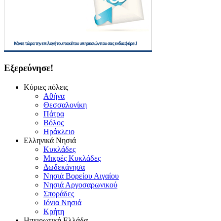
Εξερεύνησε!
Κύριες πόλεις
Αθήνα
Θεσσαλονίκη
Πάτρα
Βόλος
Ηράκλειο
Ελληνικά Νησιά
Κυκλάδες
Μικρές Κυκλάδες
Δωδεκάνησα
Νησιά Βορείου Αιγαίου
Νησιά Αργοσαρωνικού
Σποράδες
Ιόνια Νησιά
Κρήτη
Ηπειρωτική Ελλάδα