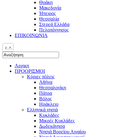
Θράκη
Μακεδονία
Ήπειρος
Θεσσαλία
Στερεά Ελλάδα
Πελοπόννησος
ΕΠΙΚΟΙΝΩΝΙΑ
ελ
Αρχικη
ΠΡΟΟΡΙΣΜΟΙ
Κύριες πόλεις
Αθήνα
Θεσσαλονίκη
Πάτρα
Βόλος
Ηράκλειο
Ελληνικά νησιά
Κυκλάδες
Μικρές Κυκλάδες
Δωδεκάνησα
Νησιά Βορείου Αιγαίου