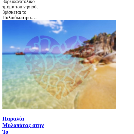
βορειοανατολικό
τμήμα του νησιού,
βρίσκεται το
Παλαιόκαστρο.…
Παραλία
Μυλοπότας στην
Ίο