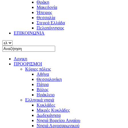
Θράκη
Μακεδονία
Ήπειρος
Θεσσαλία
Στερεά Ελλάδα
Πελοπόννησος
ΕΠΙΚΟΙΝΩΝΙΑ
Αρχικη
ΠΡΟΟΡΙΣΜΟΙ
Κύριες πόλεις
Αθήνα
Θεσσαλονίκη
Πάτρα
Βόλος
Ηράκλειο
Ελληνικά νησιά
Κυκλάδες
Μικρές Κυκλάδες
Δωδεκάνησα
Νησιά Βορείου Αιγαίου
Νησιά Αργοσαρωνικού