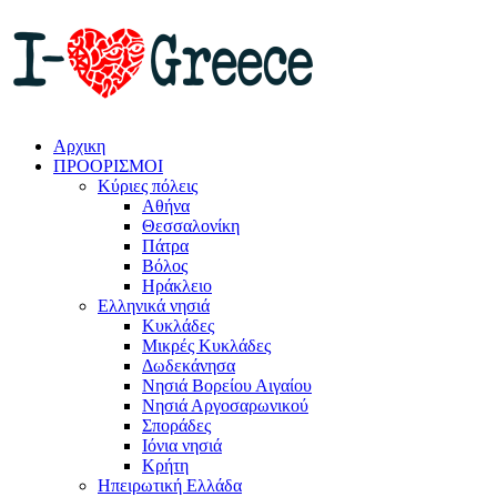
Αρχικη
ΠΡΟΟΡΙΣΜΟΙ
Κύριες πόλεις
Αθήνα
Θεσσαλονίκη
Πάτρα
Βόλος
Ηράκλειο
Ελληνικά νησιά
Κυκλάδες
Μικρές Κυκλάδες
Δωδεκάνησα
Νησιά Βορείου Αιγαίου
Νησιά Αργοσαρωνικού
Σποράδες
Ιόνια νησιά
Κρήτη
Ηπειρωτική Ελλάδα