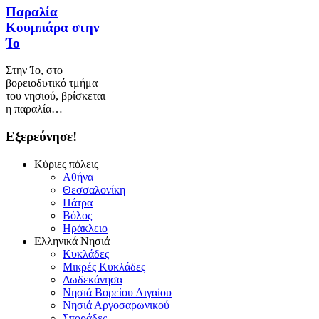
Παραλία
Κουμπάρα στην
Ίο
Στην Ίο, στο
βορειοδυτικό τμήμα
του νησιού, βρίσκεται
η παραλία…
Εξερεύνησε!
Κύριες πόλεις
Αθήνα
Θεσσαλονίκη
Πάτρα
Βόλος
Ηράκλειο
Ελληνικά Νησιά
Κυκλάδες
Μικρές Κυκλάδες
Δωδεκάνησα
Νησιά Βορείου Αιγαίου
Νησιά Αργοσαρωνικού
Σποράδες