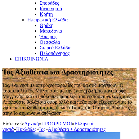
Σποράδες
Ιόνια νησιά
Κρήτη
Ηπειρωτική Ελλάδα
Θράκη
Μακεδονία
Ήπειρος
Θεσσαλία
Στερεά Ελλάδα
Πελοπόννησος
ΕΠΙΚΟΙΝΩΝΙΑ
Ίος Αξιοθέατα και Δραστηριότητες
Ίος, ένα νησί με υπέροχες παραλίες που θα σας μαγέψουν. Ο
κοσμοπολίτικος Μυλοπότας με την έντονη ζωή, το πανέμορφο
Μαγγανάρι και οι υπόλοιπες παραλίες του νησιού συγκλονίζουν.
Απολαύστε θαλάσσια σπορ αλλά και πεζοπορία εξερευνώντας το
νησί και τα αξιοθέατα του, όπως ο Τάφος του Ομήρου. Διακοπές
στην Ίο σημαίνουν απόλαυση.
Είστε εδώ:
Αρχική
»
ΠΡΟΟΡΙΣΜΟΙ
»
Ελληνικά
νησιά
»
Κυκλάδες
»
Ίος
»
Αξιοθέατα + Δραστηριότητες