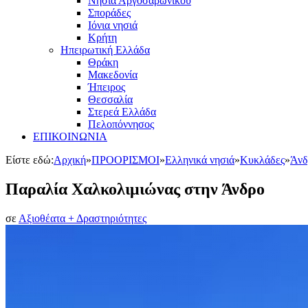
Νησιά Αργοσαρωνικού
Σποράδες
Ιόνια νησιά
Κρήτη
Ηπειρωτική Ελλάδα
Θράκη
Μακεδονία
Ήπειρος
Θεσσαλία
Στερεά Ελλάδα
Πελοπόννησος
ΕΠΙΚΟΙΝΩΝΙΑ
Είστε εδώ:
Αρχική
»
ΠΡΟΟΡΙΣΜΟΙ
»
Ελληνικά νησιά
»
Κυκλάδες
»
Άνδ
Παραλία Χαλκολιμιώνας στην Άνδρο
σε
Αξιοθέατα + Δραστηριότητες