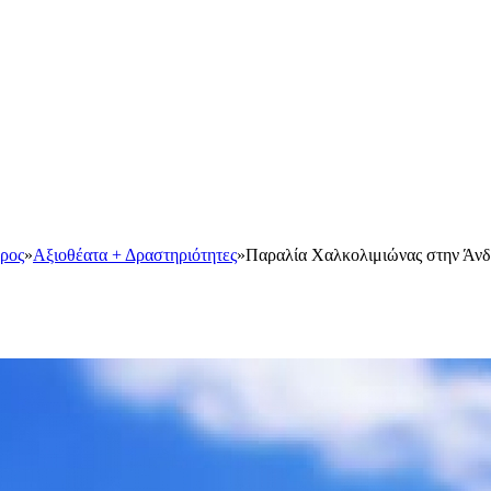
ρος
»
Αξιοθέατα + Δραστηριότητες
»
Παραλία Χαλκολιμιώνας στην Άν