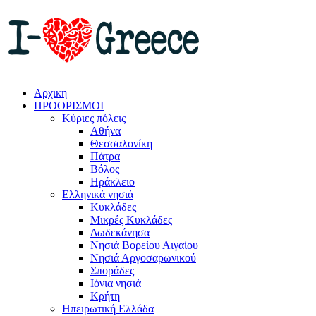
Αρχικη
ΠΡΟΟΡΙΣΜΟΙ
Κύριες πόλεις
Αθήνα
Θεσσαλονίκη
Πάτρα
Βόλος
Ηράκλειο
Ελληνικά νησιά
Κυκλάδες
Μικρές Κυκλάδες
Δωδεκάνησα
Νησιά Βορείου Αιγαίου
Νησιά Αργοσαρωνικού
Σποράδες
Ιόνια νησιά
Κρήτη
Ηπειρωτική Ελλάδα