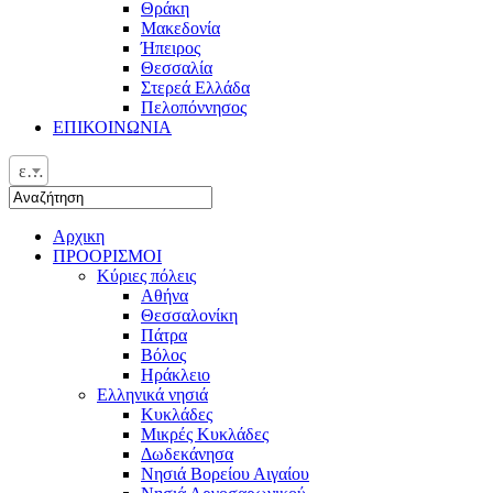
Θράκη
Μακεδονία
Ήπειρος
Θεσσαλία
Στερεά Ελλάδα
Πελοπόννησος
ΕΠΙΚΟΙΝΩΝΙΑ
ελ
Αρχικη
ΠΡΟΟΡΙΣΜΟΙ
Κύριες πόλεις
Αθήνα
Θεσσαλονίκη
Πάτρα
Βόλος
Ηράκλειο
Ελληνικά νησιά
Κυκλάδες
Μικρές Κυκλάδες
Δωδεκάνησα
Νησιά Βορείου Αιγαίου