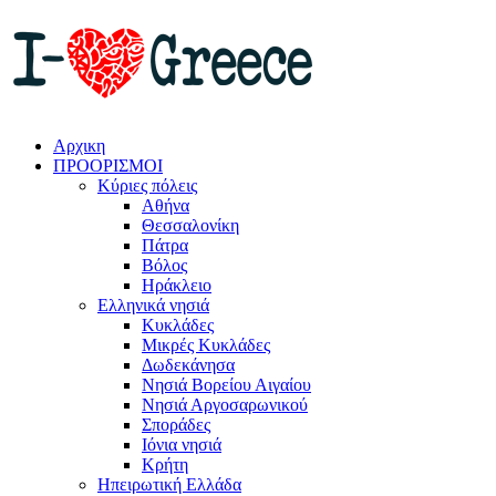
Αρχικη
ΠΡΟΟΡΙΣΜΟΙ
Κύριες πόλεις
Αθήνα
Θεσσαλονίκη
Πάτρα
Βόλος
Ηράκλειο
Ελληνικά νησιά
Κυκλάδες
Μικρές Κυκλάδες
Δωδεκάνησα
Νησιά Βορείου Αιγαίου
Νησιά Αργοσαρωνικού
Σποράδες
Ιόνια νησιά
Κρήτη
Ηπειρωτική Ελλάδα