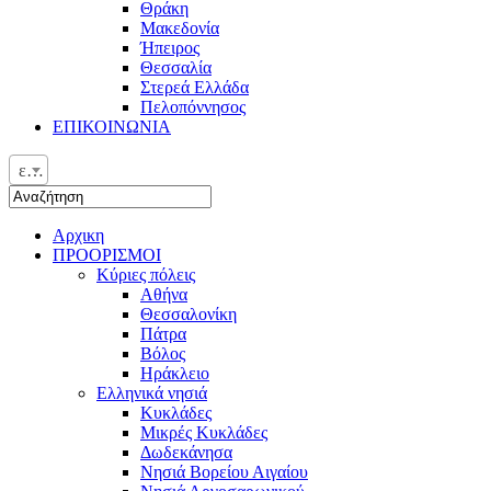
Θράκη
Μακεδονία
Ήπειρος
Θεσσαλία
Στερεά Ελλάδα
Πελοπόννησος
ΕΠΙΚΟΙΝΩΝΙΑ
ελ
Αρχικη
ΠΡΟΟΡΙΣΜΟΙ
Κύριες πόλεις
Αθήνα
Θεσσαλονίκη
Πάτρα
Βόλος
Ηράκλειο
Ελληνικά νησιά
Κυκλάδες
Μικρές Κυκλάδες
Δωδεκάνησα
Νησιά Βορείου Αιγαίου