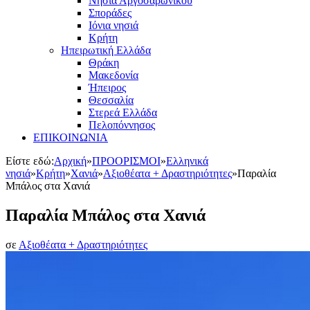
Νησιά Αργοσαρωνικού
Σποράδες
Ιόνια νησιά
Κρήτη
Ηπειρωτική Ελλάδα
Θράκη
Μακεδονία
Ήπειρος
Θεσσαλία
Στερεά Ελλάδα
Πελοπόννησος
ΕΠΙΚΟΙΝΩΝΙΑ
Είστε εδώ:
Αρχική
»
ΠΡΟΟΡΙΣΜΟΙ
»
Ελληνικά
νησιά
»
Κρήτη
»
Χανιά
»
Αξιοθέατα + Δραστηριότητες
»
Παραλία
Μπάλος στα Χανιά
Παραλία Μπάλος στα Χανιά
σε
Αξιοθέατα + Δραστηριότητες