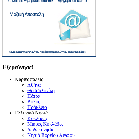
Εξερεύνησε!
Κύριες πόλεις
Αθήνα
Θεσσαλονίκη
Πάτρα
Βόλος
Ηράκλειο
Ελληνικά Νησιά
Κυκλάδες
Μικρές Κυκλάδες
Δωδεκάνησα
Νησιά Βορείου Αιγαίου