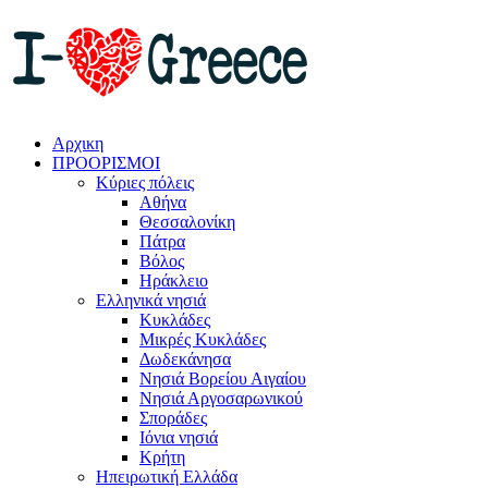
Αρχικη
ΠΡΟΟΡΙΣΜΟΙ
Κύριες πόλεις
Αθήνα
Θεσσαλονίκη
Πάτρα
Βόλος
Ηράκλειο
Ελληνικά νησιά
Κυκλάδες
Μικρές Κυκλάδες
Δωδεκάνησα
Νησιά Βορείου Αιγαίου
Νησιά Αργοσαρωνικού
Σποράδες
Ιόνια νησιά
Κρήτη
Ηπειρωτική Ελλάδα