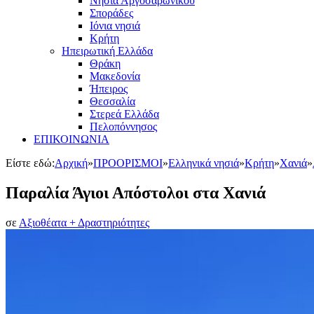
Νησιά Αργοσαρωνικού
Σποράδες
Ιόνια νησιά
Κρήτη
Ηπειρωτική Ελλάδα
Θράκη
Μακεδονία
Ήπειρος
Θεσσαλία
Στερεά Ελλάδα
Πελοπόννησος
ΕΠΙΚΟΙΝΩΝΙΑ
Είστε εδώ:
Αρχική
»
ΠΡΟΟΡΙΣΜΟΙ
»
Ελληνικά νησιά
»
Κρήτη
»
Χανιά
»
Παραλία Άγιοι Απόστολοι στα Χανιά
σε
Αξιοθέατα + Δραστηριότητες