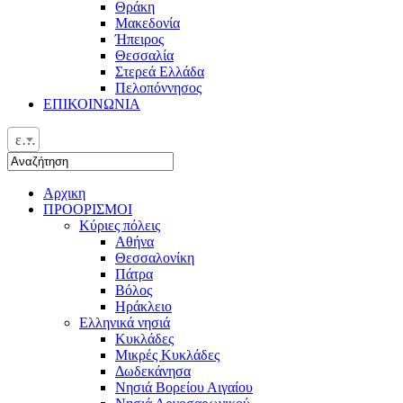
Θράκη
Μακεδονία
Ήπειρος
Θεσσαλία
Στερεά Ελλάδα
Πελοπόννησος
ΕΠΙΚΟΙΝΩΝΙΑ
ελ
Αρχικη
ΠΡΟΟΡΙΣΜΟΙ
Κύριες πόλεις
Αθήνα
Θεσσαλονίκη
Πάτρα
Βόλος
Ηράκλειο
Ελληνικά νησιά
Κυκλάδες
Μικρές Κυκλάδες
Δωδεκάνησα
Νησιά Βορείου Αιγαίου