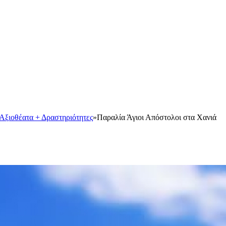
Αξιοθέατα + Δραστηριότητες
»
Παραλία Άγιοι Απόστολοι στα Χανιά