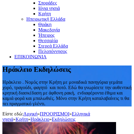
Σποράδες
Ιόνια νησιά
Κρήτη
Ηπειρωτική Ελλάδα
Θράκη
Μακεδονία
Ήπειρος
Θεσσαλία
Στερεά Ελλάδα
Πελοπόννησος
ΕΠΙΚΟΙΝΩΝΙΑ
Ηράκλειο Εκδηλώσεις
Ηράκλειο . Νομός στην Κρήτη με μοναδικά πανηγύρια γεμάτα
χορό, τραγούδι, φαγητό και ποτό. Εδώ θα γνωρίσετε την αυθεντική
κρητική διασκέδαση με άφθονη ρακή, ενδιαφέροντα έθιμα και
καμιά φορά και μπαλωθιές. Μόνο στην Κρήτη καταλαβαίνεις τι θα
πει πραγματικό γλέντι.
Είστε εδώ:
Αρχική
»
ΠΡΟΟΡΙΣΜΟΙ
»
Ελληνικά
νησιά
»
Κρήτη
»
Ηράκλειο
»
Εκδηλώσεις