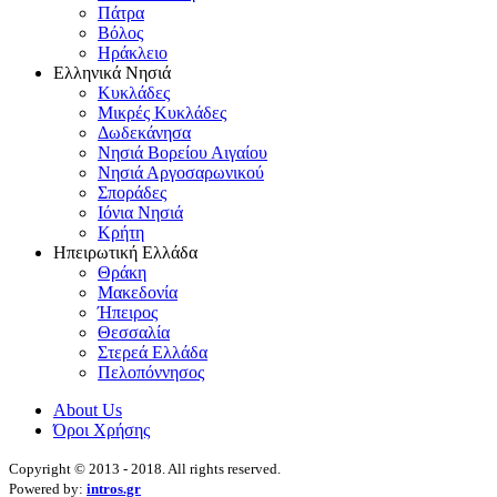
Πάτρα
Βόλος
Ηράκλειο
Ελληνικά Νησιά
Κυκλάδες
Μικρές Κυκλάδες
Δωδεκάνησα
Νησιά Βορείου Αιγαίου
Νησιά Αργοσαρωνικού
Σποράδες
Ιόνια Νησιά
Κρήτη
Ηπειρωτική Ελλάδα
Θράκη
Μακεδονία
Ήπειρος
Θεσσαλία
Στερεά Ελλάδα
Πελοπόννησος
About Us
Όροι Χρήσης
Copyright © 2013 - 2018. All rights reserved.
Powered by:
intros.gr