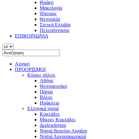
Θράκη
Μακεδονία
Ήπειρος
Θεσσαλία
Στερεά Ελλάδα
Πελοπόννησος
ΕΠΙΚΟΙΝΩΝΙΑ
Αρχικη
ΠΡΟΟΡΙΣΜΟΙ
Κύριες πόλεις
Αθήνα
Θεσσαλονίκη
Πάτρα
Βόλος
Ηράκλειο
Ελληνικά νησιά
Κυκλάδες
Μικρές Κυκλάδες
Δωδεκάνησα
Νησιά Βορείου Αιγαίου
Νησιά Αργοσαρωνικού