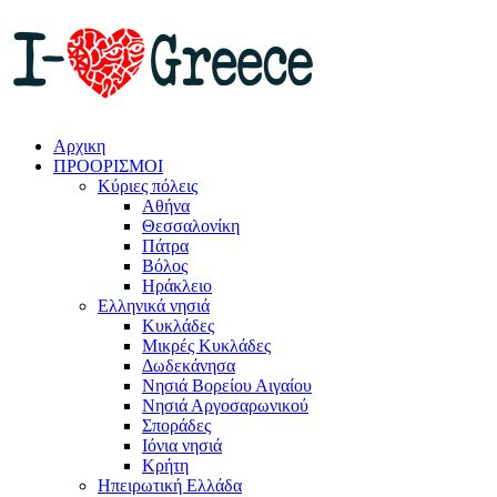
Αρχικη
ΠΡΟΟΡΙΣΜΟΙ
Κύριες πόλεις
Αθήνα
Θεσσαλονίκη
Πάτρα
Βόλος
Ηράκλειο
Ελληνικά νησιά
Κυκλάδες
Μικρές Κυκλάδες
Δωδεκάνησα
Νησιά Βορείου Αιγαίου
Νησιά Αργοσαρωνικού
Σποράδες
Ιόνια νησιά
Κρήτη
Ηπειρωτική Ελλάδα