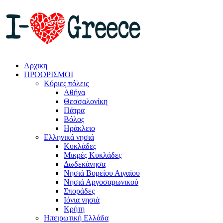
Αρχικη
ΠΡΟΟΡΙΣΜΟΙ
Κύριες πόλεις
Αθήνα
Θεσσαλονίκη
Πάτρα
Βόλος
Ηράκλειο
Ελληνικά νησιά
Κυκλάδες
Μικρές Κυκλάδες
Δωδεκάνησα
Νησιά Βορείου Αιγαίου
Νησιά Αργοσαρωνικού
Σποράδες
Ιόνια νησιά
Κρήτη
Ηπειρωτική Ελλάδα