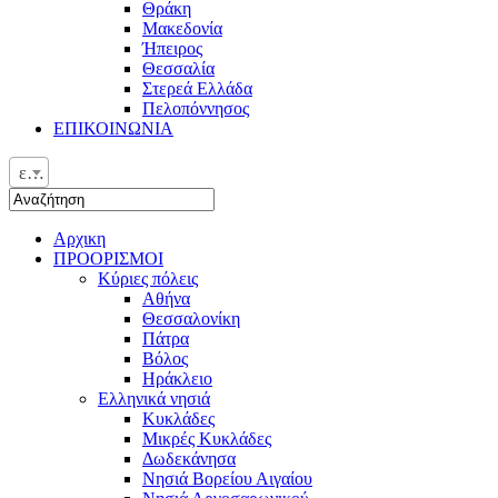
Θράκη
Μακεδονία
Ήπειρος
Θεσσαλία
Στερεά Ελλάδα
Πελοπόννησος
ΕΠΙΚΟΙΝΩΝΙΑ
ελ
Αρχικη
ΠΡΟΟΡΙΣΜΟΙ
Κύριες πόλεις
Αθήνα
Θεσσαλονίκη
Πάτρα
Βόλος
Ηράκλειο
Ελληνικά νησιά
Κυκλάδες
Μικρές Κυκλάδες
Δωδεκάνησα
Νησιά Βορείου Αιγαίου