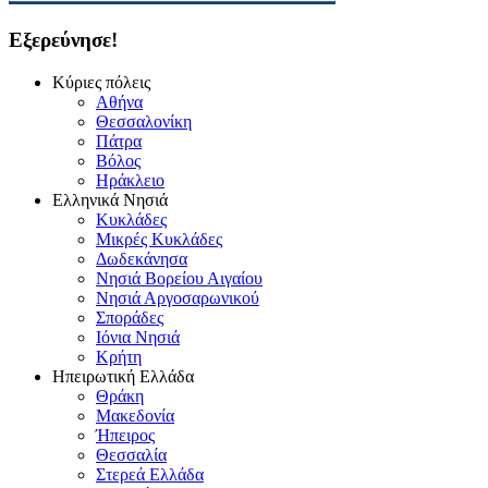
Εξερεύνησε!
Κύριες πόλεις
Αθήνα
Θεσσαλονίκη
Πάτρα
Βόλος
Ηράκλειο
Ελληνικά Νησιά
Κυκλάδες
Μικρές Κυκλάδες
Δωδεκάνησα
Νησιά Βορείου Αιγαίου
Νησιά Αργοσαρωνικού
Σποράδες
Ιόνια Νησιά
Κρήτη
Ηπειρωτική Ελλάδα
Θράκη
Μακεδονία
Ήπειρος
Θεσσαλία
Στερεά Ελλάδα