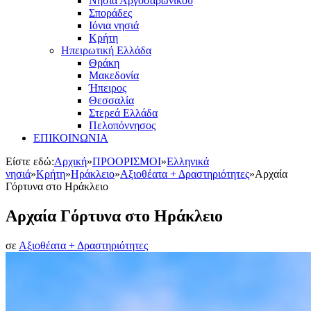
Νησιά Αργοσαρωνικού
Σποράδες
Ιόνια νησιά
Κρήτη
Ηπειρωτική Ελλάδα
Θράκη
Μακεδονία
Ήπειρος
Θεσσαλία
Στερεά Ελλάδα
Πελοπόννησος
ΕΠΙΚΟΙΝΩΝΙΑ
Είστε εδώ:
Αρχική
»
ΠΡΟΟΡΙΣΜΟΙ
»
Ελληνικά
νησιά
»
Κρήτη
»
Ηράκλειο
»
Αξιοθέατα + Δραστηριότητες
»
Αρχαία
Γόρτυνα στο Ηράκλειο
Αρχαία Γόρτυνα στο Ηράκλειο
σε
Αξιοθέατα + Δραστηριότητες