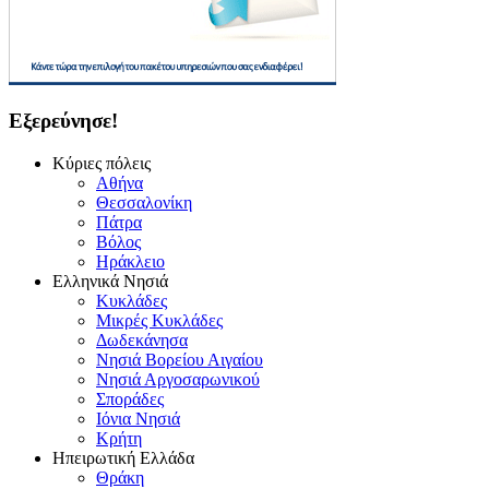
Εξερεύνησε!
Κύριες πόλεις
Αθήνα
Θεσσαλονίκη
Πάτρα
Βόλος
Ηράκλειο
Ελληνικά Νησιά
Κυκλάδες
Μικρές Κυκλάδες
Δωδεκάνησα
Νησιά Βορείου Αιγαίου
Νησιά Αργοσαρωνικού
Σποράδες
Ιόνια Νησιά
Κρήτη
Ηπειρωτική Ελλάδα
Θράκη