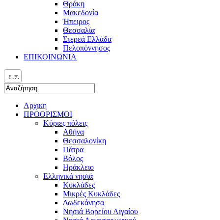
Θράκη
Μακεδονία
Ήπειρος
Θεσσαλία
Στερεά Ελλάδα
Πελοπόννησος
ΕΠΙΚΟΙΝΩΝΙΑ
ελ
Αρχικη
ΠΡΟΟΡΙΣΜΟΙ
Κύριες πόλεις
Αθήνα
Θεσσαλονίκη
Πάτρα
Βόλος
Ηράκλειο
Ελληνικά νησιά
Κυκλάδες
Μικρές Κυκλάδες
Δωδεκάνησα
Νησιά Βορείου Αιγαίου