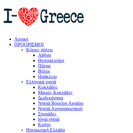
Αρχικη
ΠΡΟΟΡΙΣΜΟΙ
Κύριες πόλεις
Αθήνα
Θεσσαλονίκη
Πάτρα
Βόλος
Ηράκλειο
Ελληνικά νησιά
Κυκλάδες
Μικρές Κυκλάδες
Δωδεκάνησα
Νησιά Βορείου Αιγαίου
Νησιά Αργοσαρωνικού
Σποράδες
Ιόνια νησιά
Κρήτη
Ηπειρωτική Ελλάδα