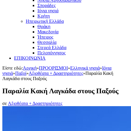
Νησιά Αργοσαρωνικού
Σποράδες
Ιόνια νησιά
Κρήτη
Ηπειρωτική Ελλάδα
Θράκη
Μακεδονία
Ήπειρος
Θεσσαλία
Στερεά Ελλάδα
Πελοπόννησος
ΕΠΙΚΟΙΝΩΝΙΑ
Είστε εδώ:
Αρχική
»
ΠΡΟΟΡΙΣΜΟΙ
»
Ελληνικά νησιά
»
Ιόνια
νησιά
»
Παξοί
»
Αξιοθέατα + Δραστηριότητες
»
Παραλία Κακή
Λαγκάδα στους Παξούς
Παραλία Κακή Λαγκάδα στους Παξούς
σε
Αξιοθέατα + Δραστηριότητες