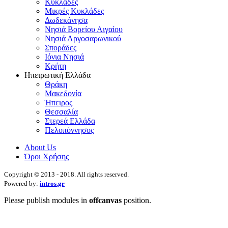
Κυκλάδες
Μικρές Κυκλάδες
Δωδεκάνησα
Νησιά Βορείου Αιγαίου
Νησιά Αργοσαρωνικού
Σποράδες
Ιόνια Νησιά
Κρήτη
Ηπειρωτική Ελλάδα
Θράκη
Μακεδονία
Ήπειρος
Θεσσαλία
Στερεά Ελλάδα
Πελοπόννησος
About Us
Όροι Χρήσης
Copyright © 2013 - 2018. All rights reserved.
Powered by:
intros.gr
Please publish modules in
offcanvas
position.