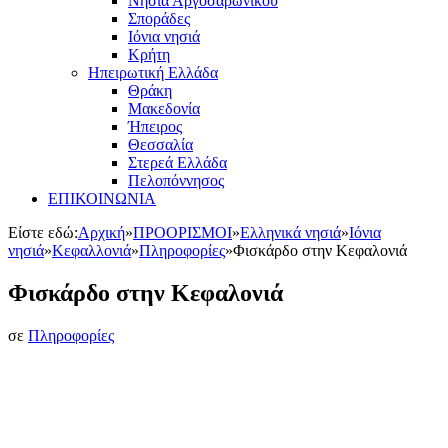
Νησιά Αργοσαρωνικού
Σποράδες
Ιόνια νησιά
Κρήτη
Ηπειρωτική Ελλάδα
Θράκη
Μακεδονία
Ήπειρος
Θεσσαλία
Στερεά Ελλάδα
Πελοπόννησος
ΕΠΙΚΟΙΝΩΝΙΑ
Είστε εδώ:
Αρχική
»
ΠΡΟΟΡΙΣΜΟΙ
»
Ελληνικά νησιά
»
Ιόνια
νησιά
»
Κεφαλλονιά
»
Πληροφορίες
»
Φισκάρδο στην Κεφαλονιά
Φισκάρδο στην Κεφαλονιά
σε
Πληροφορίες