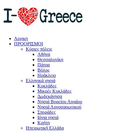
Αρχικη
ΠΡΟΟΡΙΣΜΟΙ
Κύριες πόλεις
Αθήνα
Θεσσαλονίκη
Πάτρα
Βόλος
Ηράκλειο
Ελληνικά νησιά
Κυκλάδες
Μικρές Κυκλάδες
Δωδεκάνησα
Νησιά Βορείου Αιγαίου
Νησιά Αργοσαρωνικού
Σποράδες
Ιόνια νησιά
Κρήτη
Ηπειρωτική Ελλάδα