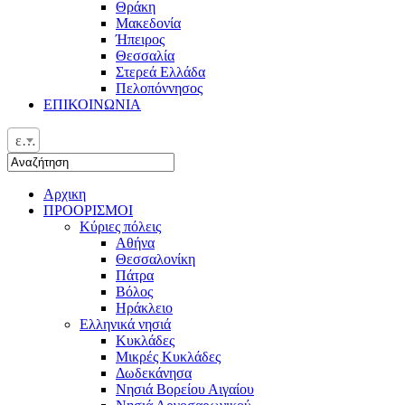
Θράκη
Μακεδονία
Ήπειρος
Θεσσαλία
Στερεά Ελλάδα
Πελοπόννησος
ΕΠΙΚΟΙΝΩΝΙΑ
ελ
Αρχικη
ΠΡΟΟΡΙΣΜΟΙ
Κύριες πόλεις
Αθήνα
Θεσσαλονίκη
Πάτρα
Βόλος
Ηράκλειο
Ελληνικά νησιά
Κυκλάδες
Μικρές Κυκλάδες
Δωδεκάνησα
Νησιά Βορείου Αιγαίου