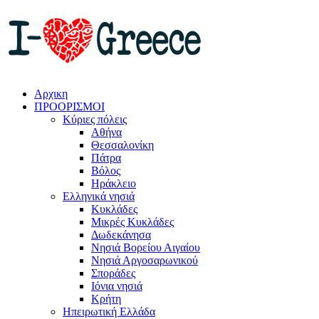
Αρχικη
ΠΡΟΟΡΙΣΜΟΙ
Κύριες πόλεις
Αθήνα
Θεσσαλονίκη
Πάτρα
Βόλος
Ηράκλειο
Ελληνικά νησιά
Κυκλάδες
Μικρές Κυκλάδες
Δωδεκάνησα
Νησιά Βορείου Αιγαίου
Νησιά Αργοσαρωνικού
Σποράδες
Ιόνια νησιά
Κρήτη
Ηπειρωτική Ελλάδα