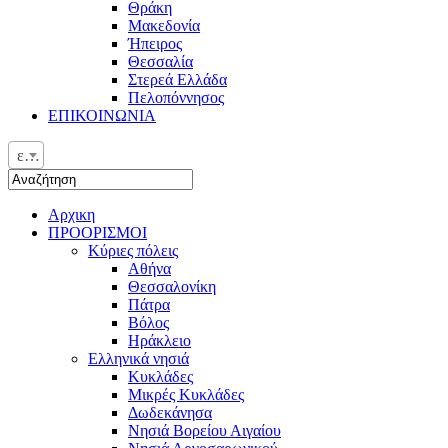
Θράκη
Μακεδονία
Ήπειρος
Θεσσαλία
Στερεά Ελλάδα
Πελοπόννησος
ΕΠΙΚΟΙΝΩΝΙΑ
ελ
Αρχικη
ΠΡΟΟΡΙΣΜΟΙ
Κύριες πόλεις
Αθήνα
Θεσσαλονίκη
Πάτρα
Βόλος
Ηράκλειο
Ελληνικά νησιά
Κυκλάδες
Μικρές Κυκλάδες
Δωδεκάνησα
Νησιά Βορείου Αιγαίου