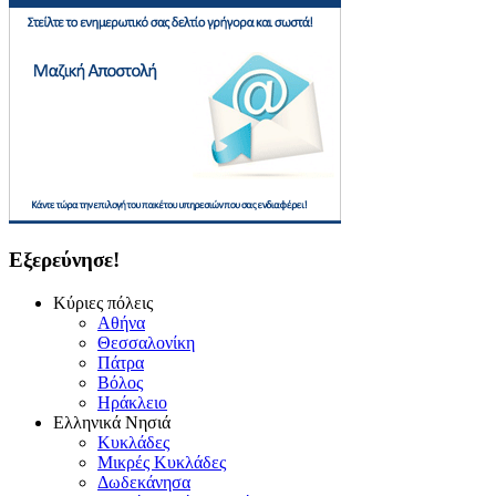
Εξερεύνησε!
Κύριες πόλεις
Αθήνα
Θεσσαλονίκη
Πάτρα
Βόλος
Ηράκλειο
Ελληνικά Νησιά
Κυκλάδες
Μικρές Κυκλάδες
Δωδεκάνησα