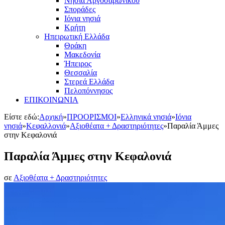
Νησιά Αργοσαρωνικού
Σποράδες
Ιόνια νησιά
Κρήτη
Ηπειρωτική Ελλάδα
Θράκη
Μακεδονία
Ήπειρος
Θεσσαλία
Στερεά Ελλάδα
Πελοπόννησος
ΕΠΙΚΟΙΝΩΝΙΑ
Είστε εδώ:
Αρχική
»
ΠΡΟΟΡΙΣΜΟΙ
»
Ελληνικά νησιά
»
Ιόνια
νησιά
»
Κεφαλλονιά
»
Αξιοθέατα + Δραστηριότητες
»
Παραλία Άμμες
στην Κεφαλονιά
Παραλία Άμμες στην Κεφαλονιά
σε
Αξιοθέατα + Δραστηριότητες