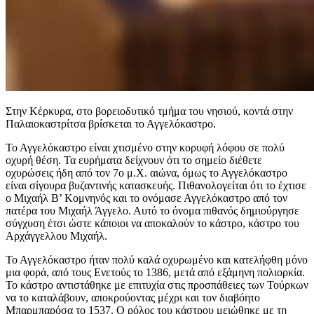
Στην Κέρκυρα, στο βορειοδυτικό τμήμα του νησιού, κοντά στην
Παλαιοκαστρίτσα βρίσκεται το Αγγελόκαστρο.
Το Αγγελόκαστρο είναι χτισμένο στην κορυφή λόφου σε πολύ
οχυρή θέση. Τα ευρήματα δείχνουν ότι το σημείο διέθετε
οχυρώσεις ήδη από τον 7ο μ.Χ. αιώνα, όμως το Αγγελόκαστρο
είναι σίγουρα βυζαντινής κατασκευής. Πιθανολογείται ότι το έχτισε
ο Μιχαήλ Β’ Κομνηνός και το ονόμασε Αγγελόκαστρο από τον
πατέρα του Μιχαήλ Άγγελο. Αυτό το όνομα πιθανός δημιούργησε
σύγχυση έτσι ώστε κάποιοι να αποκαλούν το κάστρο, κάστρο του
Αρχάγγελλου Μιχαήλ.
Το Αγγελόκαστρο ήταν πολύ καλά οχυρωμένο και κατελήφθη μόνο
μια φορά, από τους Ενετούς το 1386, μετά από εξάμηνη πολιορκία.
Το κάστρο αντιστάθηκε με επιτυχία στις προσπάθειες των Τούρκων
να το καταλάβουν, αποκρούοντας μέχρι και τον διαβόητο
Μπαρμπαρόσα το 1537. Ο ρόλος του κάστρου μειώθηκε με τη