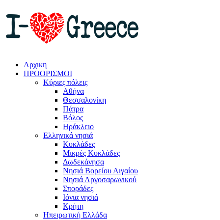
Αρχικη
ΠΡΟΟΡΙΣΜΟΙ
Κύριες πόλεις
Αθήνα
Θεσσαλονίκη
Πάτρα
Βόλος
Ηράκλειο
Ελληνικά νησιά
Κυκλάδες
Μικρές Κυκλάδες
Δωδεκάνησα
Νησιά Βορείου Αιγαίου
Νησιά Αργοσαρωνικού
Σποράδες
Ιόνια νησιά
Κρήτη
Ηπειρωτική Ελλάδα