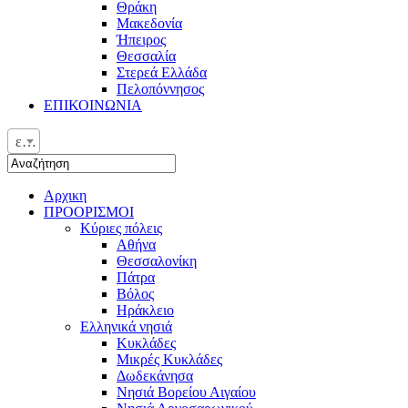
Θράκη
Μακεδονία
Ήπειρος
Θεσσαλία
Στερεά Ελλάδα
Πελοπόννησος
ΕΠΙΚΟΙΝΩΝΙΑ
ελ
Αρχικη
ΠΡΟΟΡΙΣΜΟΙ
Κύριες πόλεις
Αθήνα
Θεσσαλονίκη
Πάτρα
Βόλος
Ηράκλειο
Ελληνικά νησιά
Κυκλάδες
Μικρές Κυκλάδες
Δωδεκάνησα
Νησιά Βορείου Αιγαίου