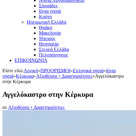
Νησιά Αργοσαρωνικού
Σποράδες
Ιόνια νησιά
Κρήτη
Ηπειρωτική Ελλάδα
Θράκη
Μακεδονία
Ήπειρος
Θεσσαλία
Στερεά Ελλάδα
Πελοπόννησος
ΕΠΙΚΟΙΝΩΝΙΑ
Είστε εδώ:
Αρχική
»
ΠΡΟΟΡΙΣΜΟΙ
»
Ελληνικά νησιά
»
Ιόνια
νησιά
»
Κέρκυρα
»
Αξιοθέατα + Δραστηριότητες
»
Αγγελόκαστρο
στην Κέρκυρα
Αγγελόκαστρο στην Κέρκυρα
σε
Αξιοθέατα + Δραστηριότητες