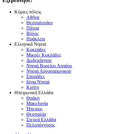
Εξερεύνησε!
Κύριες πόλεις
Αθήνα
Θεσσαλονίκη
Πάτρα
Βόλος
Ηράκλειο
Ελληνικά Νησιά
Κυκλάδες
Μικρές Κυκλάδες
Δωδεκάνησα
Νησιά Βορείου Αιγαίου
Νησιά Αργοσαρωνικού
Σποράδες
Ιόνια Νησιά
Κρήτη
Ηπειρωτική Ελλάδα
Θράκη
Μακεδονία
Ήπειρος
Θεσσαλία
Στερεά Ελλάδα
Πελοπόννησος