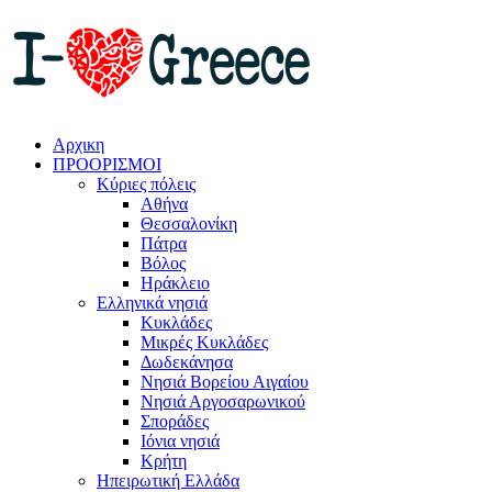
Αρχικη
ΠΡΟΟΡΙΣΜΟΙ
Κύριες πόλεις
Αθήνα
Θεσσαλονίκη
Πάτρα
Βόλος
Ηράκλειο
Ελληνικά νησιά
Κυκλάδες
Μικρές Κυκλάδες
Δωδεκάνησα
Νησιά Βορείου Αιγαίου
Νησιά Αργοσαρωνικού
Σποράδες
Ιόνια νησιά
Κρήτη
Ηπειρωτική Ελλάδα