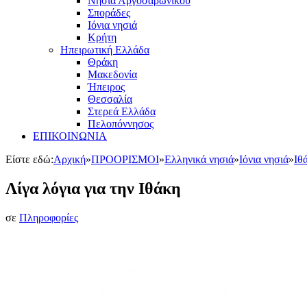
Νησιά Αργοσαρωνικού
Σποράδες
Ιόνια νησιά
Κρήτη
Ηπειρωτική Ελλάδα
Θράκη
Μακεδονία
Ήπειρος
Θεσσαλία
Στερεά Ελλάδα
Πελοπόννησος
ΕΠΙΚΟΙΝΩΝΙΑ
Είστε εδώ:
Αρχική
»
ΠΡΟΟΡΙΣΜΟΙ
»
Ελληνικά νησιά
»
Ιόνια νησιά
»
Ιθ
Λίγα λόγια για την Ιθάκη
σε
Πληροφορίες