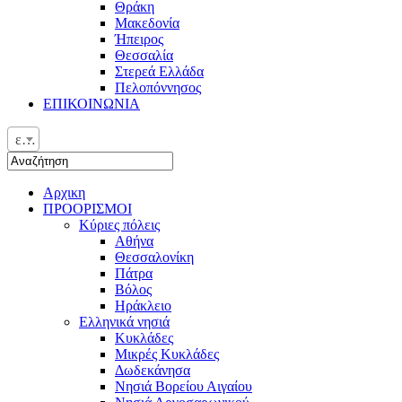
Θράκη
Μακεδονία
Ήπειρος
Θεσσαλία
Στερεά Ελλάδα
Πελοπόννησος
ΕΠΙΚΟΙΝΩΝΙΑ
ελ
Αρχικη
ΠΡΟΟΡΙΣΜΟΙ
Κύριες πόλεις
Αθήνα
Θεσσαλονίκη
Πάτρα
Βόλος
Ηράκλειο
Ελληνικά νησιά
Κυκλάδες
Μικρές Κυκλάδες
Δωδεκάνησα
Νησιά Βορείου Αιγαίου