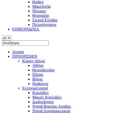
Θράκη
Μακεδονία
Ήπειρος
Θεσσαλία
Στερεά Ελλάδα
Πελοπόννησος
ΕΠΙΚΟΙΝΩΝΙΑ
Αρχικη
ΠΡΟΟΡΙΣΜΟΙ
Κύριες πόλεις
Αθήνα
Θεσσαλονίκη
Πάτρα
Βόλος
Ηράκλειο
Ελληνικά νησιά
Κυκλάδες
Μικρές Κυκλάδες
Δωδεκάνησα
Νησιά Βορείου Αιγαίου
Νησιά Αργοσαρωνικού