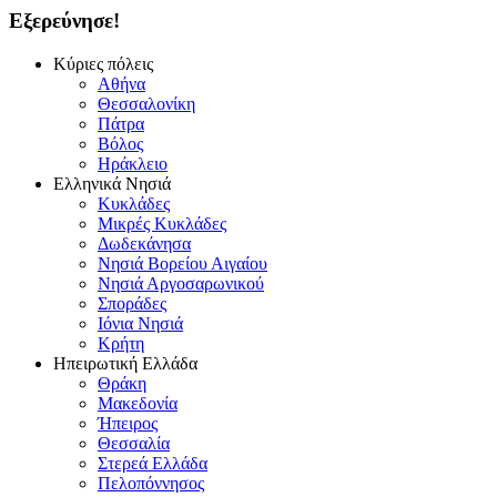
Εξερεύνησε!
Κύριες πόλεις
Αθήνα
Θεσσαλονίκη
Πάτρα
Βόλος
Ηράκλειο
Ελληνικά Νησιά
Κυκλάδες
Μικρές Κυκλάδες
Δωδεκάνησα
Νησιά Βορείου Αιγαίου
Νησιά Αργοσαρωνικού
Σποράδες
Ιόνια Νησιά
Κρήτη
Ηπειρωτική Ελλάδα
Θράκη
Μακεδονία
Ήπειρος
Θεσσαλία
Στερεά Ελλάδα
Πελοπόννησος