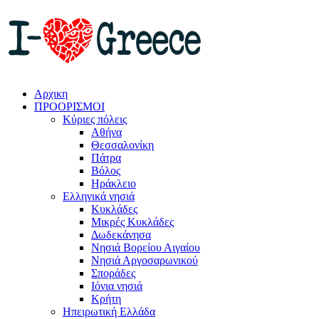
Αρχικη
ΠΡΟΟΡΙΣΜΟΙ
Κύριες πόλεις
Αθήνα
Θεσσαλονίκη
Πάτρα
Βόλος
Ηράκλειο
Ελληνικά νησιά
Κυκλάδες
Μικρές Κυκλάδες
Δωδεκάνησα
Νησιά Βορείου Αιγαίου
Νησιά Αργοσαρωνικού
Σποράδες
Ιόνια νησιά
Κρήτη
Ηπειρωτική Ελλάδα