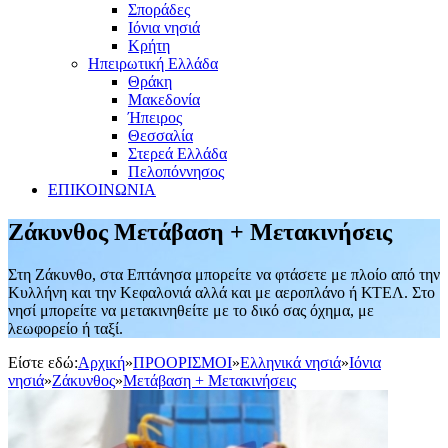
Σποράδες
Ιόνια νησιά
Κρήτη
Ηπειρωτική Ελλάδα
Θράκη
Μακεδονία
Ήπειρος
Θεσσαλία
Στερεά Ελλάδα
Πελοπόννησος
ΕΠΙΚΟΙΝΩΝΙΑ
Ζάκυνθος Μετάβαση + Μετακινήσεις
Στη Ζάκυνθο, στα Επτάνησα μπορείτε να φτάσετε με πλοίο από την
Κυλλήνη και την Κεφαλονιά αλλά και με αεροπλάνο ή ΚΤΕΛ. Στο
νησί μπορείτε να μετακινηθείτε με το δικό σας όχημα, με
λεωφορείο ή ταξί.
Είστε εδώ:
Αρχική
»
ΠΡΟΟΡΙΣΜΟΙ
»
Ελληνικά νησιά
»
Ιόνια
νησιά
»
Ζάκυνθος
»
Μετάβαση + Μετακινήσεις