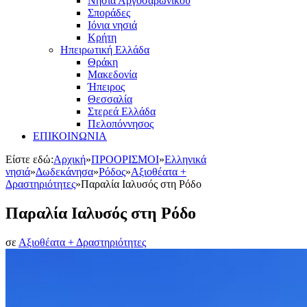
Νησιά Αργοσαρωνικού
Σποράδες
Ιόνια νησιά
Κρήτη
Ηπειρωτική Ελλάδα
Θράκη
Μακεδονία
Ήπειρος
Θεσσαλία
Στερεά Ελλάδα
Πελοπόννησος
ΕΠΙΚΟΙΝΩΝΙΑ
Είστε εδώ:
Αρχική
»
ΠΡΟΟΡΙΣΜΟΙ
»
Ελληνικά
νησιά
»
Δωδεκάνησα
»
Ρόδος
»
Αξιοθέατα +
Δραστηριότητες
»
Παραλία Ιαλυσός στη Ρόδο
Παραλία Ιαλυσός στη Ρόδο
σε
Αξιοθέατα + Δραστηριότητες