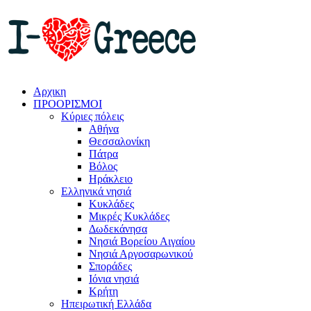
Αρχικη
ΠΡΟΟΡΙΣΜΟΙ
Κύριες πόλεις
Αθήνα
Θεσσαλονίκη
Πάτρα
Βόλος
Ηράκλειο
Ελληνικά νησιά
Κυκλάδες
Μικρές Κυκλάδες
Δωδεκάνησα
Νησιά Βορείου Αιγαίου
Νησιά Αργοσαρωνικού
Σποράδες
Ιόνια νησιά
Κρήτη
Ηπειρωτική Ελλάδα