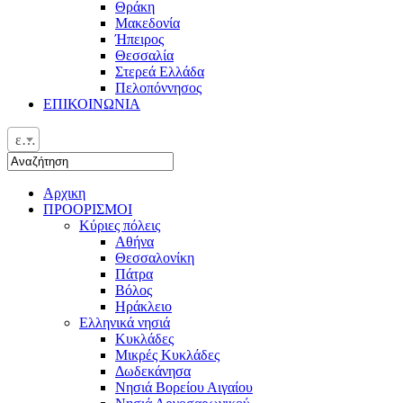
Θράκη
Μακεδονία
Ήπειρος
Θεσσαλία
Στερεά Ελλάδα
Πελοπόννησος
ΕΠΙΚΟΙΝΩΝΙΑ
ελ
Αρχικη
ΠΡΟΟΡΙΣΜΟΙ
Κύριες πόλεις
Αθήνα
Θεσσαλονίκη
Πάτρα
Βόλος
Ηράκλειο
Ελληνικά νησιά
Κυκλάδες
Μικρές Κυκλάδες
Δωδεκάνησα
Νησιά Βορείου Αιγαίου