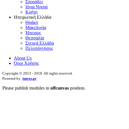
Σποράδες
Ιόνια Νησιά
Κρήτη
Ηπειρωτική Ελλάδα
Θράκη
Μακεδονία
Ήπειρος
Θεσσαλία
Στερεά Ελλάδα
Πελοπόννησος
About Us
Όροι Χρήσης
Copyright © 2013 - 2018. All rights reserved.
Powered by:
intros.gr
Please publish modules in
offcanvas
position.