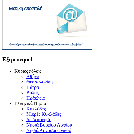
Εξερεύνησε!
Κύριες πόλεις
Αθήνα
Θεσσαλονίκη
Πάτρα
Βόλος
Ηράκλειο
Ελληνικά Νησιά
Κυκλάδες
Μικρές Κυκλάδες
Δωδεκάνησα
Νησιά Βορείου Αιγαίου
Νησιά Αργοσαρωνικού