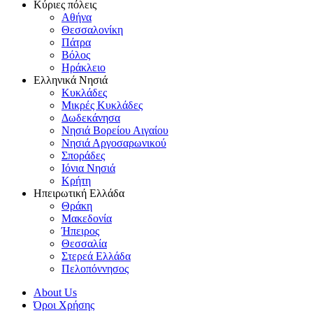
Κύριες πόλεις
Αθήνα
Θεσσαλονίκη
Πάτρα
Βόλος
Ηράκλειο
Ελληνικά Νησιά
Κυκλάδες
Μικρές Κυκλάδες
Δωδεκάνησα
Νησιά Βορείου Αιγαίου
Νησιά Αργοσαρωνικού
Σποράδες
Ιόνια Νησιά
Κρήτη
Ηπειρωτική Ελλάδα
Θράκη
Μακεδονία
Ήπειρος
Θεσσαλία
Στερεά Ελλάδα
Πελοπόννησος
About Us
Όροι Χρήσης