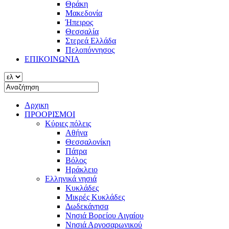
Θράκη
Μακεδονία
Ήπειρος
Θεσσαλία
Στερεά Ελλάδα
Πελοπόννησος
ΕΠΙΚΟΙΝΩΝΙΑ
Αρχικη
ΠΡΟΟΡΙΣΜΟΙ
Κύριες πόλεις
Αθήνα
Θεσσαλονίκη
Πάτρα
Βόλος
Ηράκλειο
Ελληνικά νησιά
Κυκλάδες
Μικρές Κυκλάδες
Δωδεκάνησα
Νησιά Βορείου Αιγαίου
Νησιά Αργοσαρωνικού