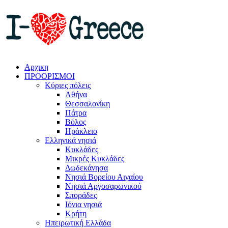
Αρχικη
ΠΡΟΟΡΙΣΜΟΙ
Κύριες πόλεις
Αθήνα
Θεσσαλονίκη
Πάτρα
Βόλος
Ηράκλειο
Ελληνικά νησιά
Κυκλάδες
Μικρές Κυκλάδες
Δωδεκάνησα
Νησιά Βορείου Αιγαίου
Νησιά Αργοσαρωνικού
Σποράδες
Ιόνια νησιά
Κρήτη
Ηπειρωτική Ελλάδα