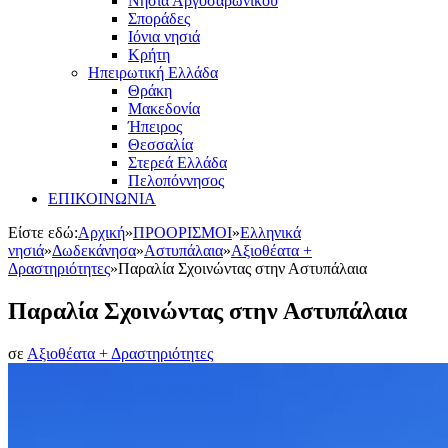
Νησιά Αργοσαρωνικού
Σποράδες
Ιόνια νησιά
Κρήτη
Ηπειρωτική Ελλάδα
Θράκη
Μακεδονία
Ήπειρος
Θεσσαλία
Στερεά Ελλάδα
Πελοπόννησος
ΕΠΙΚΟΙΝΩΝΙΑ
Είστε εδώ:
Αρχική
»
ΠΡΟΟΡΙΣΜΟΙ
»
Ελληνικά
νησιά
»
Δωδεκάνησα
»
Αστυπάλαια
»
Αξιοθέατα +
Δραστηριότητες
»
Παραλία Σχοινώντας στην Αστυπάλαια
Παραλία Σχοινώντας στην Αστυπάλαια
σε
Αξιοθέατα + Δραστηριότητες