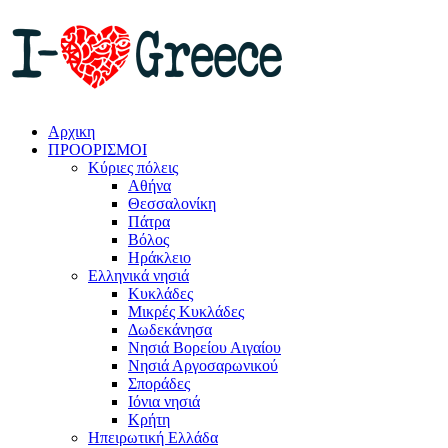
Αρχικη
ΠΡΟΟΡΙΣΜΟΙ
Κύριες πόλεις
Αθήνα
Θεσσαλονίκη
Πάτρα
Βόλος
Ηράκλειο
Ελληνικά νησιά
Κυκλάδες
Μικρές Κυκλάδες
Δωδεκάνησα
Νησιά Βορείου Αιγαίου
Νησιά Αργοσαρωνικού
Σποράδες
Ιόνια νησιά
Κρήτη
Ηπειρωτική Ελλάδα