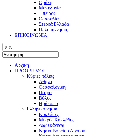
Θράκη
Μακεδονία
Ήπειρος
Θεσσαλία
Στερεά Ελλάδα
Πελοπόννησος
ΕΠΙΚΟΙΝΩΝΙΑ
ελ
Αρχικη
ΠΡΟΟΡΙΣΜΟΙ
Κύριες πόλεις
Αθήνα
Θεσσαλονίκη
Πάτρα
Βόλος
Ηράκλειο
Ελληνικά νησιά
Κυκλάδες
Μικρές Κυκλάδες
Δωδεκάνησα
Νησιά Βορείου Αιγαίου