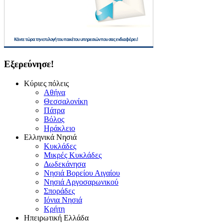
Εξερεύνησε!
Κύριες πόλεις
Αθήνα
Θεσσαλονίκη
Πάτρα
Βόλος
Ηράκλειο
Ελληνικά Νησιά
Κυκλάδες
Μικρές Κυκλάδες
Δωδεκάνησα
Νησιά Βορείου Αιγαίου
Νησιά Αργοσαρωνικού
Σποράδες
Ιόνια Νησιά
Κρήτη
Ηπειρωτική Ελλάδα