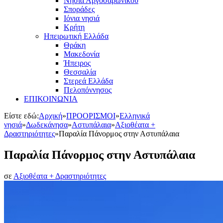
Νησιά Αργοσαρωνικού
Σποράδες
Ιόνια νησιά
Κρήτη
Ηπειρωτική Ελλάδα
Θράκη
Μακεδονία
Ήπειρος
Θεσσαλία
Στερεά Ελλάδα
Πελοπόννησος
ΕΠΙΚΟΙΝΩΝΙΑ
Είστε εδώ:
Αρχική
»
ΠΡΟΟΡΙΣΜΟΙ
»
Ελληνικά
νησιά
»
Δωδεκάνησα
»
Αστυπάλαια
»
Αξιοθέατα +
Δραστηριότητες
»
Παραλία Πάνορμος στην Αστυπάλαια
Παραλία Πάνορμος στην Αστυπάλαια
σε
Αξιοθέατα + Δραστηριότητες