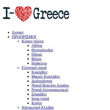
Αρχικη
ΠΡΟΟΡΙΣΜΟΙ
Κύριες πόλεις
Αθήνα
Θεσσαλονίκη
Πάτρα
Βόλος
Ηράκλειο
Ελληνικά νησιά
Κυκλάδες
Μικρές Κυκλάδες
Δωδεκάνησα
Νησιά Βορείου Αιγαίου
Νησιά Αργοσαρωνικού
Σποράδες
Ιόνια νησιά
Κρήτη
Ηπειρωτική Ελλάδα