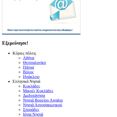
Εξερεύνησε!
Κύριες πόλεις
Αθήνα
Θεσσαλονίκη
Πάτρα
Βόλος
Ηράκλειο
Ελληνικά Νησιά
Κυκλάδες
Μικρές Κυκλάδες
Δωδεκάνησα
Νησιά Βορείου Αιγαίου
Νησιά Αργοσαρωνικού
Σποράδες
Ιόνια Νησιά