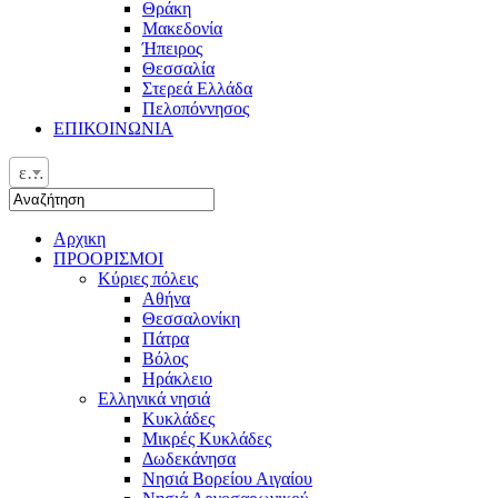
Θράκη
Μακεδονία
Ήπειρος
Θεσσαλία
Στερεά Ελλάδα
Πελοπόννησος
ΕΠΙΚΟΙΝΩΝΙΑ
ελ
Αρχικη
ΠΡΟΟΡΙΣΜΟΙ
Κύριες πόλεις
Αθήνα
Θεσσαλονίκη
Πάτρα
Βόλος
Ηράκλειο
Ελληνικά νησιά
Κυκλάδες
Μικρές Κυκλάδες
Δωδεκάνησα
Νησιά Βορείου Αιγαίου